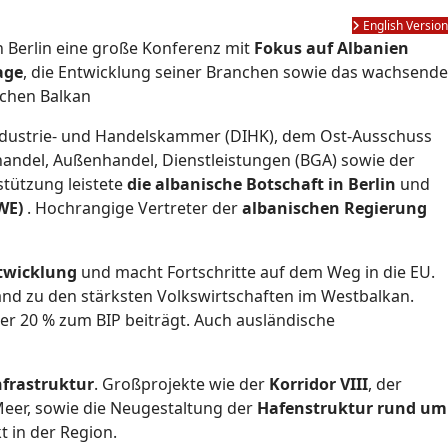
English Version
n Berlin eine große Konferenz mit
Fokus auf Albanien
age
, die Entwicklung seiner Branchen sowie das wachsende
chen Balkan
Industrie- und Handelskammer (DIHK), dem Ost-Ausschuss
ndel, Außenhandel, Dienstleistungen (BGA) sowie der
stützung leistete
die albanische Botschaft in Berlin
und
MWE)
. Hochrangige Vertreter der
albanischen Regierung
twicklung
und macht Fortschritte auf dem Weg in die EU.
and zu den stärksten Volkswirtschaften im Westbalkan.
ber 20 % zum BIP beiträgt. Auch ausländische
nfrastruktur
. Großprojekte wie der
Korridor VIII
, der
er, sowie die Neugestaltung der
Hafenstruktur rund um
t in der Region.