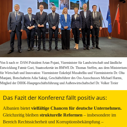
Von li nach re: DAW-Präsident Artan Pojani, Vizeminister für Landwirtschaft und ländliche
Entwicklung Fatmir Guri, Staatssekretär im BMWE Dr. Thomas Steffen, aus dem Ministerium
für Wirtschaft und Innovation: Vizeminister Enkelejd Musabelliu und Vizeministerin Dr. Olta
Manjani, Botschafterin Adia Sakiqi, Geschäftsführer des Ost-Ausschusses Michael Harms,
Mitglied der DIHK-Hauptgeschäftsführung und Außenwirtschaftschef Dr. Volker Treier
Das Fazit der Konferenz fällt positiv aus:
Albanien bietet
vielfältige Chancen für deutsche Unternehmen.
Gleichzeitig bleiben
strukturelle Reformen
– insbesondere im
Bereich Rechtssicherheit und Korruptionsbekämpfung –