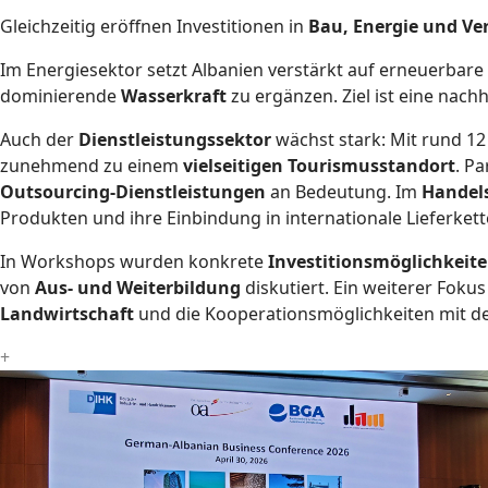
Gleichzeitig eröffnen Investitionen in
Bau, Energie und Ve
Im Energiesektor setzt Albanien verstärkt auf erneuerbare
dominierende
Wasserkraft
zu ergänzen. Ziel ist eine nach
Auch der
Dienstleistungssektor
wächst stark: Mit rund 12
zunehmend zu einem
vielseitigen Tourismusstandort
. Pa
Outsourcing-Dienstleistungen
an Bedeutung. Im
Handel
Produkten und ihre Einbindung in internationale Lieferkett
In Workshops wurden konkrete
Investitionsmöglichkeit
von
Aus- und Weiterbildung
diskutiert. Ein weiterer Foku
Landwirtschaft
und die Kooperationsmöglichkeiten mit d
+