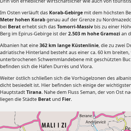
Drin von erheblicher wirtschaftlicher wie auch von tourist
Im Osten verläuft das
Korab-Gebirge
mit dem höchsten Be
Meter hohen Korab
genau auf der Grenze zu Nordmazedo
bei
Berat
erhebt sich das
Tomorri-Massiv
bis zu einer Höh
Berg im Epirus-Gebirge ist der
2.503 m hohe Gramozi
an d
Albanien hat eine
362 km lange Küstenlinie
, die zu zwei D
adriatische Hinterland besteht aus einer ca. 60 km breiten
unterbrochenen Schwemmlandebene mit geschützten Buch
befinden sich die Häfen Durrës und Vlora.
Weiter östlich schließen sich die Vorhügelzonen des alban
dicht besiedelt ist. Hier befinden sich einige der wichtigst
Hauptstadt
Tirana
. Nahe dem Fluss Seman, der von Ost na
liegen die Städte
Berat
und
Fier
.