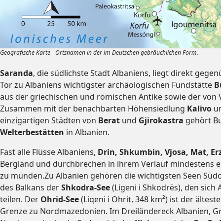
Geografische Karte - Ortsnamen in der im Deutschen gebräuchlichen Form.
Saranda
, die südlichste Stadt Albaniens, liegt direkt gege
Tor zu Albaniens wichtigster archäologischen Fundstätte
B
aus der griechischen und römischen Antike sowie der von
Zusammen mit der benachbarten Höhensiedlung
Kalivo
un
einzigartigen Städten von
Berat
und
Gjirokastra
gehört Bu
Welterbestätten
in Albanien.
Fast alle Flüsse Albaniens,
Drin, Shkumbin, Vjosa, Mat, E
Bergland und durchbrechen in ihrem Verlauf mindestens ei
zu münden.Zu Albanien gehören die wichtigsten Seen Südo
des Balkans der
Shkodra-See
(Ligeni i Shkodrës), den sic
teilen. Der
Ohrid-See
(Liqeni i Ohrit, 348 km²) ist der ältes
Grenze zu Nordmazedonien. Im Dreiländereck Albanien, G