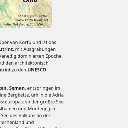
nüber von Korfu und ist das
utrint
, mit Ausgrabungen
 Venedig dominierten Epoche.
d den architektonisch
trint zu den
UNESCO
rzen, Seman
, entspringen im
ne Bergkette, um in die Adria
steuropas: so der größte See
h Albanien und Montenegro
te See des Balkans an der
riechenland und