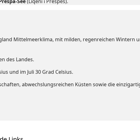
Prespa-See
(Liqeni i Prespës).
rgland Mittelmeerklima, mit milden, regenreichen Wintern
en des Landes.
us und im Juli 30 Grad Celsius.
dschaften, abwechslungsreichen Küsten sowie die einzigart
de Links