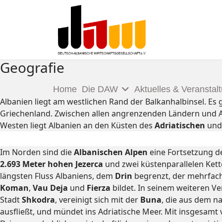
Geografie
Home
Die DAW
Aktuelles & Veranstal
Albanien liegt am westlichen Rand der Balkanhalbinsel. 
Griechenland. Zwischen allen angrenzenden Ländern und 
Westen liegt Albanien an den Küsten des
Adria
tischen
und
Im Norden sind die
Albanischen Alpen
eine Fortsetzung d
2.693 Meter hohen Jezerca
und zwei küstenparallelen Ket
längsten Fluss Albaniens, dem
Drin
begrenzt, der mehrfach
Koman
,
Vau Deja
und
Fierza
bildet. In seinem weiteren Ver
Stadt
Shkodra
, vereinigt sich mit der
Buna
, die aus dem 
ausfließt, und mündet ins Adriatische Meer. Mit insgesamt 